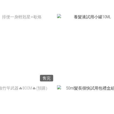
NT$2,360
NT$499
NT$1,180 ~ NT$2,300
NT$250
售完