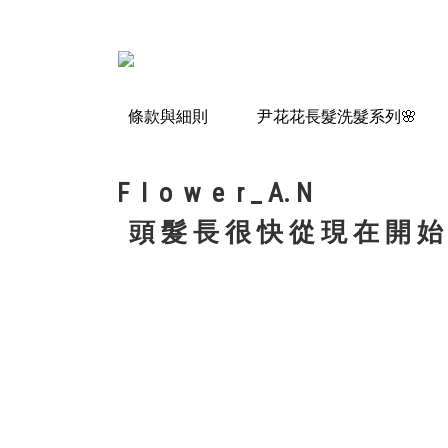
條款與細則
尹花花長髮洗髮系列🌸
F l o w e r _ A. N
頭 髮 長 很 快 從 現 在 開 始 