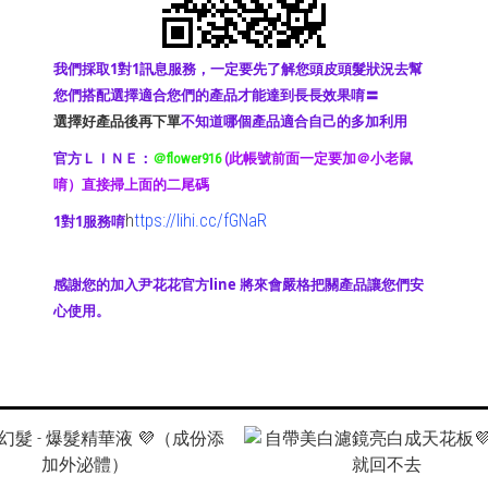
我們採取1對1訊息服務，一定要先了解您頭皮頭髮狀況去幫
您們搭配選擇適合您們的產品才能達到長長效果唷〓
選擇好產品後再下單
不知道哪個產品適合自己的多加利用
官方ＬＩＮＥ：
＠flower916
(此帳號前面一定要加＠小老鼠
唷）直接掃上面的二尾碼
h
ttps://lihi.cc/fGNaR
1對1服務唷
https://lihi.cc/fGNaR
感謝您的加入尹花花官方line 將來會嚴格把關產品讓您們安
心使用。