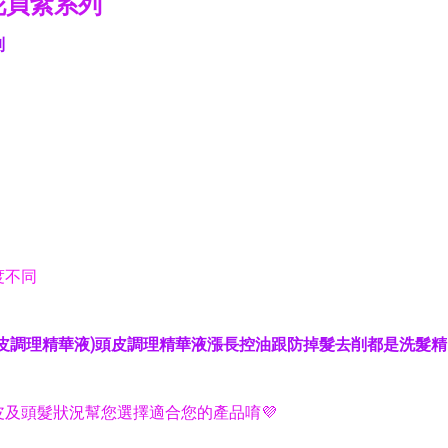
花貞紫系列
列
度不同
皮調理精華液)頭皮調理精華液漲長控油跟防掉髮去削都是洗髮
及頭髮狀況幫您選擇適合您的產品唷💜