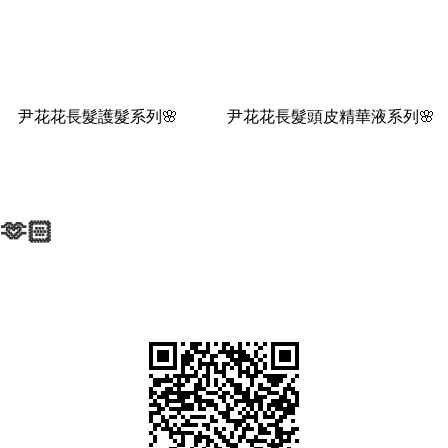
尹花花長髮護髮系列🌸
尹花花長髮頭皮精華液系列🌸
🫶🏻