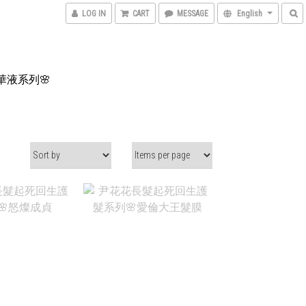
LOG IN
CART
MESSAGE
English
液系列🌸
$1,280
NT$1,280
T$800
NT$800