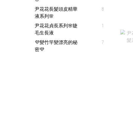
尹花花長髮頭皮精華
8
液系列🌸
尹花花貞長系列🌸睫
1
毛生長液
💜變竹竿變漂亮的秘
7
密💜