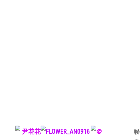
尹花花
FLOWER_AN0916
＠
聯