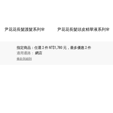
尹花花長髮護髮系列🌸
尹花花長髮頭皮精華液系列🌸
指定商品：任選 2 件 NT$1,780 元，最多優惠 2 件
適用通路：
網店
條款與細則