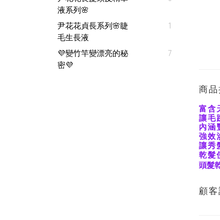
液系列🌸
尹花花貞長系列🌸睫
1
毛生長液
💜變竹竿變漂亮的秘
7
密💜
商品
富含
讓毛
內涵
強效
讓秀
乾髮
頭髮
顧客