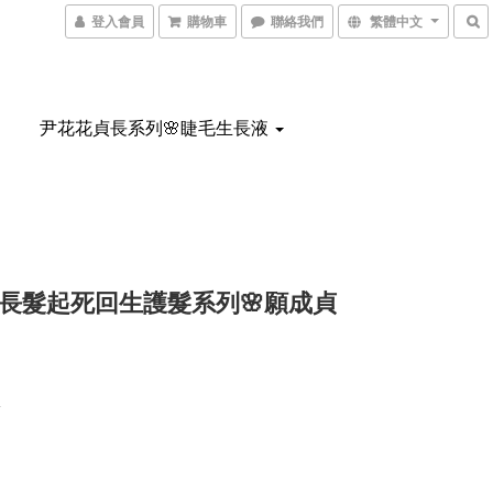
登入會員
購物車
聯絡我們
繁體中文
尹花花貞長系列🌸睫毛生長液
長髮起死回生護髮系列🌸願成貞
0