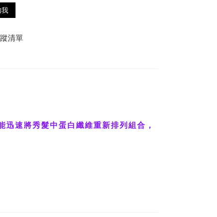
知我
追蹤清單
能迅速將秀髮中蛋白纖維重新排列組合，