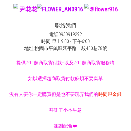
尹花花
FLOWER_AN0916
＠flower916
聯絡我們
電話0930919292
時間 早上9:00 - 下午6:00
地址:桃園市平鎮區延平路二段430巷78號
提供7-11超商取貨付款--以及7-11超商取貨服務唷
如以選擇超商取貨付款麻煩不要棄單
沒有人要你一定購買但是也不要玩弄我們的
時間跟金錢
拜託了小本生意
謝謝配合❤️