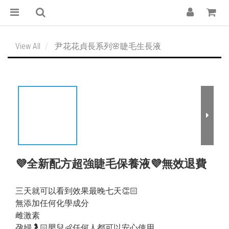
View All
尹花花貞長系列🌸睫毛生長液
💜全新配方超強睫毛保養液💜無效退費
三天就可以看到效果最晚七天👏🏻
無添加任何化學成分
雌激素
孕婦🤰🏻嬰兒👶任何人都可以安心使用