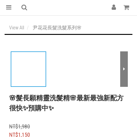
View All
尹花花長髮洗髮系列🌸
🌸髮長願精靈洗髮精🌸最新最強新配方
很快✨預購中✨
NT$1,980
NT$1,150