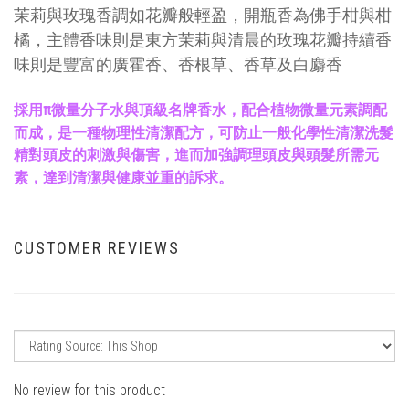
茉莉與玫瑰香調如花瓣般輕盈，開瓶香為佛手柑與柑
橘，主體香味則是東方茉莉與清晨的玫瑰花瓣持續香
味則是豐富的廣霍香、香根草、香草及白麝香
採用
π微量分子水與頂級名牌香水，配合植物微量元素調配
而成，是一種物理性清潔配方，可防止一般化學性清潔洗髮
精對頭皮的刺激與傷害，進而加強調理頭皮與頭髮所需元
素，達到清潔與健康並重的訴求。
CUSTOMER REVIEWS
No review for this product